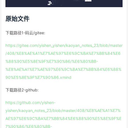
原始文件
下载路径1-码云/gitee:
https://gitee.com/yishen_yishen/kaoyan_notes_23/blob/master
/408/%E8%AE%A1%E7%AE%97%E6%9C%BA%E7%BB%84%E6
%88%90%E5%8E%9F%E7%90%86/%E6%80%BB-
%E8%AE%A1%E7%AE%97%E6%9C%BA%E7%BB%84%E6%88%
90%E5%8E%9F%E7%90%86.xmind
下载路径2-github:
https://github.com/yishen-
yishen/kaoyan_notes_23/blob/master/408/%E8%AE%A1%E7%
AE%97%E6%9C%BA%E7%BB%84%E6%88%90%E5%8E%9F%E
7%90%86/%E6%80%BB-