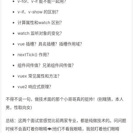
v-for、v-if 能不能一起用？
v-if、v-show 的区别？
计算属性和watch 区别？
watch 监听对象的变化？
vue 插槽？具名插槽？插槽作用域？
nextTick() 作用？
组件间传值？兄弟组件间传值？
vuex 常见属性和方法？
vue2 响应式原理？
不得不说一句，做技术面的那个小哥哥真的挺帅！(别瞎猜，本人
男，性取向女)
总结：这两个面试官感觉比前两家专业，都是纯做技术的。问问题
时候不会直盯着你眼睛👁(他们不看我眼睛，我就盯着他们眼睛