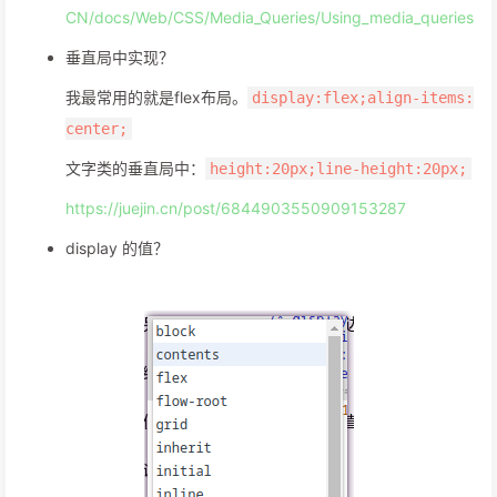
CN/docs/Web/CSS/Media_Queries/Using_media_queries
垂直局中实现？
我最常用的就是flex布局。
display:flex;align-items:
center;
文字类的垂直局中：
height:20px;line-height:20px;
https://juejin.cn/post/6844903550909153287
display 的值？