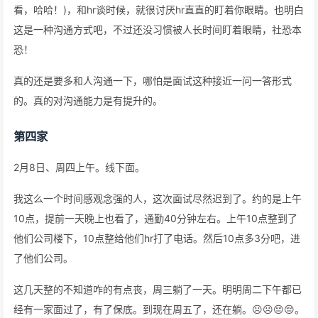
看，哈哈！)，和hr谈时候，就很讨厌hr直直的盯着你眼睛。也明白
这是一种沟通方式吧，不过还没习惯被人长时间盯着眼睛，社恐本
恐！
真的还是要多和人沟通一下，哪怕是面试这种接近一问一答形式
的。真的对沟通能力是有提升的。
第四家
2月8日、周四上午。线下面。
我这么一个时间感观念强的人，这次面试尽然迟到了。约的是上午
10点，提前一天晚上也看了，通勤40分钟左右。上午10点整到了
他们公司楼下，10点整给他们hr打了电话。然后10点多3分吧，进
了他们公司。
这几天整的不知道咋的有点丧，周三躺了一天。明明周二下午都已
经有一家面过了，有了保底。到现在周五了，还在躺。☹️☹️😔😔。