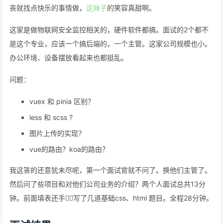
丧就找点快乐的事情做，
这妹子
的笑容真甜啊。
这家是做物联网安全监控相关的，硬件软件都搞。面试的2个都不
是这个专业，应该一个搞后端的，一个主管。这家公司规模也小。
办公环境、设备摆放看起来也都挺乱。
问题：
vuex 和 pinia 区别？
less 和 scss ?
图片上传的实现？
vue的路由？koa的路由？
我这答的还意犹未尽呢，第一个面试官就不问了。换他们主管了。
然后问了些项目和对他们公司业务的介绍？两个人面试总共13分
钟。前面填表还手✋🏻写了几道基础css、html 题目。全程28分钟。